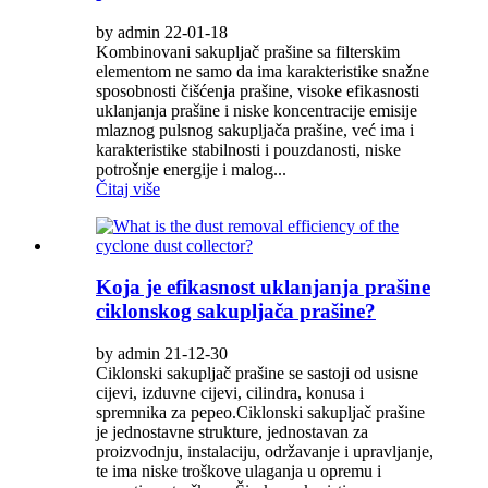
by admin 22-01-18
Kombinovani sakupljač prašine sa filterskim
elementom ne samo da ima karakteristike snažne
sposobnosti čišćenja prašine, visoke efikasnosti
uklanjanja prašine i niske koncentracije emisije
mlaznog pulsnog sakupljača prašine, već ima i
karakteristike stabilnosti i pouzdanosti, niske
potrošnje energije i malog...
Čitaj više
Koja je efikasnost uklanjanja prašine
ciklonskog sakupljača prašine?
by admin 21-12-30
Ciklonski sakupljač prašine se sastoji od usisne
cijevi, izduvne cijevi, cilindra, konusa i
spremnika za pepeo.Ciklonski sakupljač prašine
je jednostavne strukture, jednostavan za
proizvodnju, instalaciju, održavanje i upravljanje,
te ima niske troškove ulaganja u opremu i