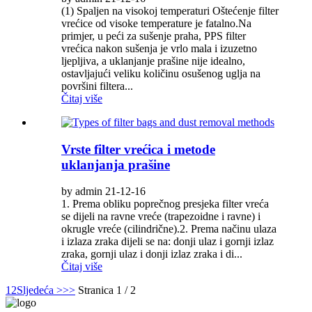
(1) Spaljen na visokoj temperaturi Oštećenje filter
vrećice od visoke temperature je fatalno.Na
primjer, u peći za sušenje praha, PPS filter
vrećica nakon sušenja je vrlo mala i izuzetno
ljepljiva, a uklanjanje prašine nije idealno,
ostavljajući veliku količinu osušenog uglja na
površini filtera...
Čitaj više
Vrste filter vrećica i metode
uklanjanja prašine
by admin 21-12-16
1. Prema obliku poprečnog presjeka filter vreća
se dijeli na ravne vreće (trapezoidne i ravne) i
okrugle vreće (cilindrične).2. Prema načinu ulaza
i izlaza zraka dijeli se na: donji ulaz i gornji izlaz
zraka, gornji ulaz i donji izlaz zraka i di...
Čitaj više
1
2
Sljedeća >
>>
Stranica 1 / 2