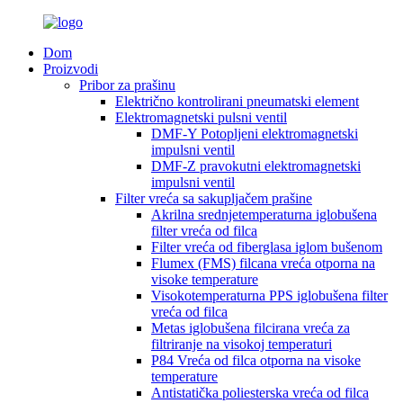
Dom
Proizvodi
Pribor za prašinu
Električno kontrolirani pneumatski element
Elektromagnetski pulsni ventil
DMF-Y Potopljeni elektromagnetski
impulsni ventil
DMF-Z pravokutni elektromagnetski
impulsni ventil
Filter vreća sa sakupljačem prašine
Akrilna srednjetemperaturna iglobušena
filter vreća od filca
Filter vreća od fiberglasa iglom bušenom
Flumex (FMS) filcana vreća otporna na
visoke temperature
Visokotemperaturna PPS iglobušena filter
vreća od filca
Metas iglobušena filcirana vreća za
filtriranje na visokoj temperaturi
P84 Vreća od filca otporna na visoke
temperature
Antistatička poliesterska vreća od filca