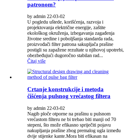
patronom?
by admin 22-03-02
U pogledu uštede, korišćenja, razvoja i
projektovanja električne energije, zaštite
ekološkog okruženja, izbegavanja zagađenja
životne sredine i poboljšanja standarda rada,
proizvođači filter patrona sakupljača prašine
postigli su zapažene rezultate u njihovoj upotrebi,
obezbeđujući dugoročno stabilan rad...
Čitaj više
Crtanje konstrukcije i metoda
čišćenja pulsnog vrećastog filtera
by admin 22-03-02
Nagib ploče otporne na prašinu u pulsnom
vrećastom filteru ne bi trebao biti manji od 70
stepeni, što može efikasno spriječiti pojavu
nakupljanja prašine zbog premalog ugla između
dvije stijenke kante.Mora biti efikasan na