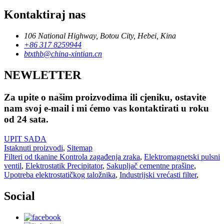
Kontaktiraj nas
106 National Highway, Botou City, Hebei, Kina
+86 317 8259944
btxthb@china-xintian.cn
NEWLETTER
Za upite o našim proizvodima ili cjeniku, ostavite
nam svoj e-mail i mi ćemo vas kontaktirati u roku
od 24 sata.
UPIT SADA
Istaknuti proizvodi
,
Sitemap
Filteri od tkanine Kontrola zagađenja zraka
,
Elektromagnetski pulsni
ventil
,
Elektrostatik Precipitator
,
Sakupljač cementne prašine
,
Upotreba elektrostatičkog taložnika
,
Industrijski vrećasti filter
,
Social