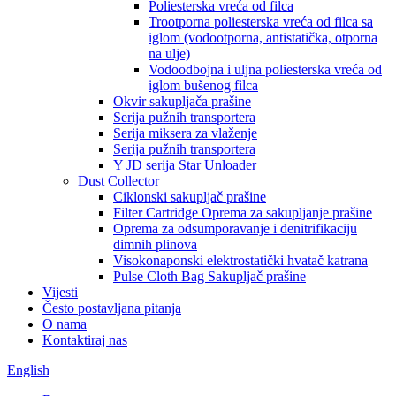
Poliesterska vreća od filca
Trootporna poliesterska vreća od filca sa
iglom (vodootporna, antistatička, otporna
na ulje)
Vodoodbojna i uljna poliesterska vreća od
iglom bušenog filca
Okvir sakupljača prašine
Serija pužnih transportera
Serija miksera za vlaženje
Serija pužnih transportera
Y JD serija Star Unloader
Dust Collector
Ciklonski sakupljač prašine
Filter Cartridge Oprema za sakupljanje prašine
Oprema za odsumporavanje i denitrifikaciju
dimnih plinova
Visokonaponski elektrostatički hvatač katrana
Pulse Cloth Bag Sakupljač prašine
Vijesti
Često postavljana pitanja
O nama
Kontaktiraj nas
English