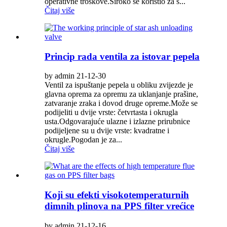
operativne troškove.Široko se koristio za s...
Čitaj više
Princip rada ventila za istovar pepela
by admin 21-12-30
Ventil za ispuštanje pepela u obliku zvijezde je
glavna oprema za opremu za uklanjanje prašine,
zatvaranje zraka i dovod druge opreme.Može se
podijeliti u dvije vrste: četvrtasta i okrugla
usta.Odgovarajuće ulazne i izlazne prirubnice
podijeljene su u dvije vrste: kvadratne i
okrugle.Pogodan je za...
Čitaj više
Koji su efekti visokotemperaturnih
dimnih plinova na PPS filter vrećice
by admin 21-12-16