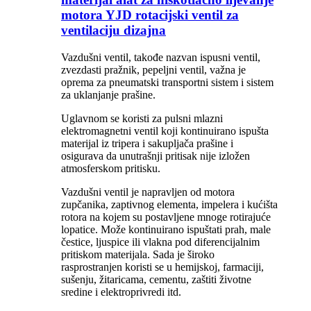
motora YJD rotacijski ventil za
ventilaciju dizajna
Vazdušni ventil, takođe nazvan ispusni ventil,
zvezdasti pražnik, pepeljni ventil, važna je
oprema za pneumatski transportni sistem i sistem
za uklanjanje prašine.
Uglavnom se koristi za pulsni mlazni
elektromagnetni ventil koji kontinuirano ispušta
materijal iz tripera i sakupljača prašine i
osigurava da unutrašnji pritisak nije izložen
atmosferskom pritisku.
Vazdušni ventil je napravljen od motora
zupčanika, zaptivnog elementa, impelera i kućišta
rotora na kojem su postavljene mnoge rotirajuće
lopatice. Može kontinuirano ispuštati prah, male
čestice, ljuspice ili vlakna pod diferencijalnim
pritiskom materijala. Sada je široko
rasprostranjen koristi se u hemijskoj, farmaciji,
sušenju, žitaricama, cementu, zaštiti životne
sredine i elektroprivredi itd.