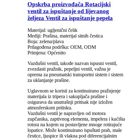
Opskrba proizvođača Rotacijski
ventil za ispuštanje od lijevanog
željeza Ventil za ispuštanje pepela
Materijal: ugljenični čelik
Mediji: Prašina, materijal sitnih čestica
Boja: zelena/plava
Prilagođena podrška: OEM, ODM
Primjena: Općenito
Vazdušni ventil, takođe nazvan ispusni ventil,
zvezdasti pražnik, pepeljni ventil, važna je
oprema za pneumatski transportni sistem i sistem
za uklanjanje prašine.
Uglavnom se koristi za kontinuirano pražnjenje
materijala iz tripera i sakupljača prašine i
osigurava da unutrašnji pritisak nije izložen
atmosferskom pritisku.
Vazdušni ventil je napravljen od motora
zupčanika, zaptivnog elementa, impelera i kućišta
rotora na kojem su postavljene mnoge rotirajuće
lopatice. Može kontinuirano ispuštati prah, male
čestice, ljuspice ili vlakna pod diferencijalnim