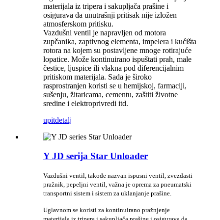
materijala iz tripera i sakupljača prašine i
osigurava da unutrašnji pritisak nije izložen
atmosferskom pritisku.
Vazdušni ventil je napravljen od motora
zupčanika, zaptivnog elementa, impelera i kućišta
rotora na kojem su postavljene mnoge rotirajuće
lopatice. Može kontinuirano ispuštati prah, male
čestice, ljuspice ili vlakna pod diferencijalnim
pritiskom materijala. Sada je široko
rasprostranjen koristi se u hemijskoj, farmaciji,
sušenju, žitaricama, cementu, zaštiti životne
sredine i elektroprivredi itd.
upit
detalj
Y JD serija Star Unloader
Vazdušni ventil, takođe nazvan ispusni ventil, zvezdasti
pražnik, pepeljni ventil, važna je oprema za pneumatski
transportni sistem i sistem za uklanjanje prašine.
Uglavnom se koristi za kontinuirano pražnjenje
materijala iz tripera i sakupljača prašine i osigurava da