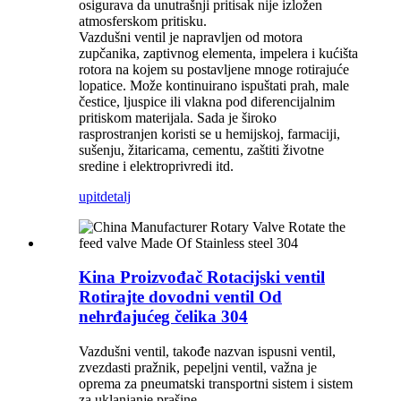
osigurava da unutrašnji pritisak nije izložen
atmosferskom pritisku.
Vazdušni ventil je napravljen od motora
zupčanika, zaptivnog elementa, impelera i kućišta
rotora na kojem su postavljene mnoge rotirajuće
lopatice. Može kontinuirano ispuštati prah, male
čestice, ljuspice ili vlakna pod diferencijalnim
pritiskom materijala. Sada je široko
rasprostranjen koristi se u hemijskoj, farmaciji,
sušenju, žitaricama, cementu, zaštiti životne
sredine i elektroprivredi itd.
upit
detalj
Kina Proizvođač Rotacijski ventil
Rotirajte dovodni ventil Od
nehrđajućeg čelika 304
Vazdušni ventil, takođe nazvan ispusni ventil,
zvezdasti pražnik, pepeljni ventil, važna je
oprema za pneumatski transportni sistem i sistem
za uklanjanje prašine.