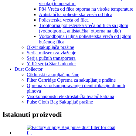
visokoj temperaturi
P84 Vreća od filca otporna na visoke temperature
Antistatička poliesterska vreća od filca
Poliesterska vreća od filca
Trootporna poliesterska vreća od filca sa iglom
(vodootporna, antistatička, otporna na ulje)
Vodoodbojna i uljna poliesterska vreća od iglom
bušenog filca
Okvir sakupljača prašine
Serija miksera za vlaženje
Serija pužnih transportera
Y JD serija Star Unloader
Dust Collector
Ciklonski sakupljač prašine
Filter Cartridge Oprema za sakupljanje prašine
Oprema za odsumporavanje i denitrifikaciju dimnih
plinova
Visokonaponski elektrostatički hvatač katrana
Pulse Cloth Bag Sakupljač prašine
Istaknuti proizvodi