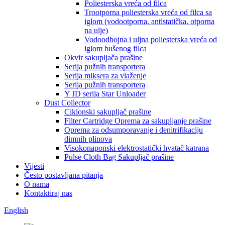
Poliesterska vreća od filca
Trootporna poliesterska vreća od filca sa
iglom (vodootporna, antistatička, otporna
na ulje)
Vodoodbojna i uljna poliesterska vreća od
iglom bušenog filca
Okvir sakupljača prašine
Serija pužnih transportera
Serija miksera za vlaženje
Serija pužnih transportera
Y JD serija Star Unloader
Dust Collector
Ciklonski sakupljač prašine
Filter Cartridge Oprema za sakupljanje prašine
Oprema za odsumporavanje i denitrifikaciju
dimnih plinova
Visokonaponski elektrostatički hvatač katrana
Pulse Cloth Bag Sakupljač prašine
Vijesti
Često postavljana pitanja
O nama
Kontaktiraj nas
English