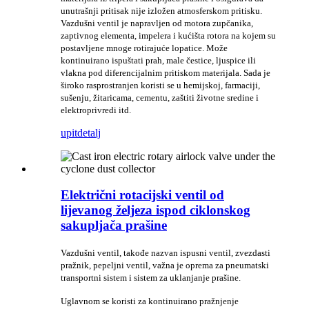
unutrašnji pritisak nije izložen atmosferskom pritisku.
Vazdušni ventil je napravljen od motora zupčanika,
zaptivnog elementa, impelera i kućišta rotora na kojem su
postavljene mnoge rotirajuće lopatice. Može
kontinuirano ispuštati prah, male čestice, ljuspice ili
vlakna pod diferencijalnim pritiskom materijala. Sada je
široko rasprostranjen koristi se u hemijskoj, farmaciji,
sušenju, žitaricama, cementu, zaštiti životne sredine i
elektroprivredi itd.
upit
detalj
Električni rotacijski ventil od
lijevanog željeza ispod ciklonskog
sakupljača prašine
Vazdušni ventil, takođe nazvan ispusni ventil, zvezdasti
pražnik, pepeljni ventil, važna je oprema za pneumatski
transportni sistem i sistem za uklanjanje prašine.
Uglavnom se koristi za kontinuirano pražnjenje