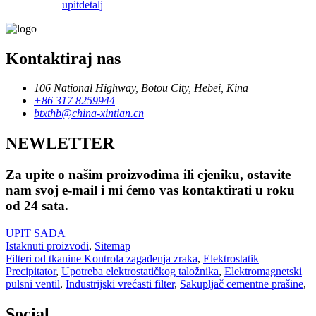
upit
detalj
Kontaktiraj nas
106 National Highway, Botou City, Hebei, Kina
+86 317 8259944
btxthb@china-xintian.cn
NEWLETTER
Za upite o našim proizvodima ili cjeniku, ostavite
nam svoj e-mail i mi ćemo vas kontaktirati u roku
od 24 sata.
UPIT SADA
Istaknuti proizvodi
,
Sitemap
Filteri od tkanine Kontrola zagađenja zraka
,
Elektrostatik
Precipitator
,
Upotreba elektrostatičkog taložnika
,
Elektromagnetski
pulsni ventil
,
Industrijski vrećasti filter
,
Sakupljač cementne prašine
,
Social