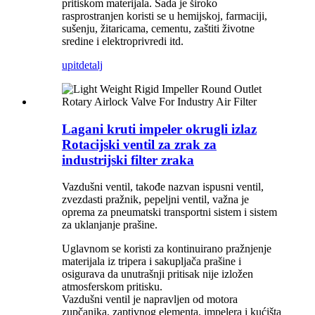
pritiskom materijala. Sada je široko
rasprostranjen koristi se u hemijskoj, farmaciji,
sušenju, žitaricama, cementu, zaštiti životne
sredine i elektroprivredi itd.
upit
detalj
Lagani kruti impeler okrugli izlaz
Rotacijski ventil za zrak za
industrijski filter zraka
Vazdušni ventil, takođe nazvan ispusni ventil,
zvezdasti pražnik, pepeljni ventil, važna je
oprema za pneumatski transportni sistem i sistem
za uklanjanje prašine.
Uglavnom se koristi za kontinuirano pražnjenje
materijala iz tripera i sakupljača prašine i
osigurava da unutrašnji pritisak nije izložen
atmosferskom pritisku.
Vazdušni ventil je napravljen od motora
zupčanika, zaptivnog elementa, impelera i kućišta