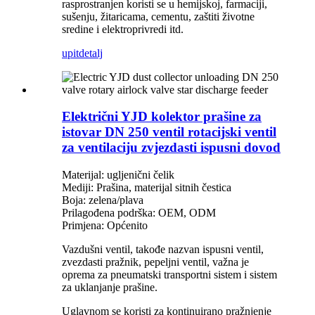
rasprostranjen koristi se u hemijskoj, farmaciji,
sušenju, žitaricama, cementu, zaštiti životne
sredine i elektroprivredi itd.
upit
detalj
Električni YJD kolektor prašine za
istovar DN 250 ventil rotacijski ventil
za ventilaciju zvjezdasti ispusni dovod
Materijal: ugljenični čelik
Mediji: Prašina, materijal sitnih čestica
Boja: zelena/plava
Prilagođena podrška: OEM, ODM
Primjena: Općenito
Vazdušni ventil, takođe nazvan ispusni ventil,
zvezdasti pražnik, pepeljni ventil, važna je
oprema za pneumatski transportni sistem i sistem
za uklanjanje prašine.
Uglavnom se koristi za kontinuirano pražnjenje