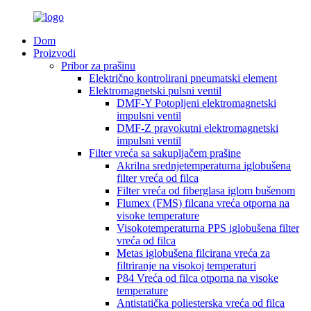
Dom
Proizvodi
Pribor za prašinu
Električno kontrolirani pneumatski element
Elektromagnetski pulsni ventil
DMF-Y Potopljeni elektromagnetski
impulsni ventil
DMF-Z pravokutni elektromagnetski
impulsni ventil
Filter vreća sa sakupljačem prašine
Akrilna srednjetemperaturna iglobušena
filter vreća od filca
Filter vreća od fiberglasa iglom bušenom
Flumex (FMS) filcana vreća otporna na
visoke temperature
Visokotemperaturna PPS iglobušena filter
vreća od filca
Metas iglobušena filcirana vreća za
filtriranje na visokoj temperaturi
P84 Vreća od filca otporna na visoke
temperature
Antistatička poliesterska vreća od filca