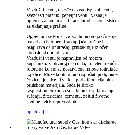
Vazdušni ventil, takođe nazvan ispusni ventil,
zvezdasti pražnik, pepeljni ventil, važna je
oprema za pneumatski transportni sistem i sistem
za uklanjanje prašine.
Uglavnom se koristi za kontinuirano pražnjenje
materijala iz tripera i sakupljača prašine i
osigurava da unutrašnji pritisak nije izložen
atmosferskom pritisku.
Vazdušni ventil je napravljen od motora
zupčanika, zaptivnog elementa, impelera i kućišta
rotora na kojem su postavljene mnoge rotirajuće
lopatice. Može kontinuirano ispuštati prah, male
čestice, ljuspice ili vlakna pod diferencijalnim
pritiskom materijala. Sada je široko
rasprostranjen koristi se u hemijskoj, farmaciji,
sušenju, žitaricama, cementu, zaštiti životne
sredine i elektroprivredi itd.
upit
detalj