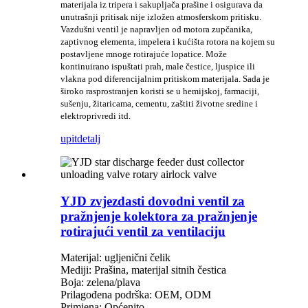
materijala iz tripera i sakupljača prašine i osigurava da
unutrašnji pritisak nije izložen atmosferskom pritisku.
Vazdušni ventil je napravljen od motora zupčanika,
zaptivnog elementa, impelera i kućišta rotora na kojem su
postavljene mnoge rotirajuće lopatice. Može
kontinuirano ispuštati prah, male čestice, ljuspice ili
vlakna pod diferencijalnim pritiskom materijala. Sada je
široko rasprostranjen koristi se u hemijskoj, farmaciji,
sušenju, žitaricama, cementu, zaštiti životne sredine i
elektroprivredi itd.
upit
detalj
YJD zvjezdasti dovodni ventil za
pražnjenje kolektora za pražnjenje
rotirajući ventil za ventilaciju
Materijal: ugljenični čelik
Mediji: Prašina, materijal sitnih čestica
Boja: zelena/plava
Prilagođena podrška: OEM, ODM
Primjena: Općenito