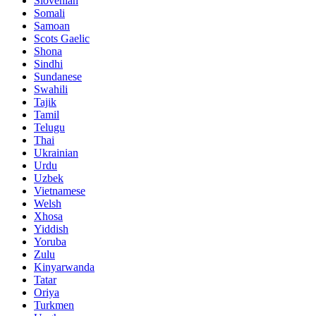
Slovenian
Somali
Samoan
Scots Gaelic
Shona
Sindhi
Sundanese
Swahili
Tajik
Tamil
Telugu
Thai
Ukrainian
Urdu
Uzbek
Vietnamese
Welsh
Xhosa
Yiddish
Yoruba
Zulu
Kinyarwanda
Tatar
Oriya
Turkmen