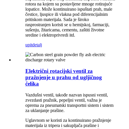
rotora na kojem su postavljene mnoge rotirajuće
lopatice. Može kontinuirano ispuštati prah, male
čestice, ljuspice ili vlakna pod diferencijalnim
pritiskom materijala. Sada je široko
rasprostranjen koristi se u hemijskoj, farmaciji,
sušenju, žitaricama, cementu, zaštiti životne
sredine i elektroprivredi itd.
upit
detalj
Električni rotacijski ventil za
pražnjenje u prahu od ugljičnog
čelika
Vazdušni ventil, takođe nazvan ispusni ventil,
zvezdasti pražnik, pepeljni ventil, važna je
oprema za pneumatski transportni sistem i sistem
za uklanjanje prašine.
Uglavnom se koristi za kontinuirano pražnjenje
materijala iz tripera i sakupljača prašine i