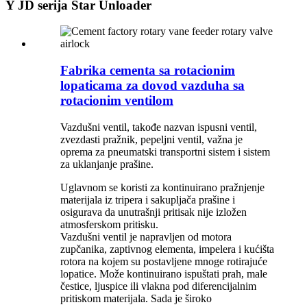
Y JD serija Star Unloader
Fabrika cementa sa rotacionim
lopaticama za dovod vazduha sa
rotacionim ventilom
Vazdušni ventil, takođe nazvan ispusni ventil,
zvezdasti pražnik, pepeljni ventil, važna je
oprema za pneumatski transportni sistem i sistem
za uklanjanje prašine.
Uglavnom se koristi za kontinuirano pražnjenje
materijala iz tripera i sakupljača prašine i
osigurava da unutrašnji pritisak nije izložen
atmosferskom pritisku.
Vazdušni ventil je napravljen od motora
zupčanika, zaptivnog elementa, impelera i kućišta
rotora na kojem su postavljene mnoge rotirajuće
lopatice. Može kontinuirano ispuštati prah, male
čestice, ljuspice ili vlakna pod diferencijalnim
pritiskom materijala. Sada je široko