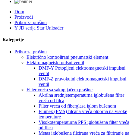
Dom
Proizvodi
Pribor za prašinu
Y JD serija Star Unloader
Kategorije
Pribor za prašinu
Električno kontrolirani pneumatski element
Elektromagnetski pulsni ventil
DMF-Y Potopljeni elektromagnetski impulsni
ventil
DMF-Z pravokutni elektromagnetski impulsni
ventil
Filter vreća sa sakupljačem prašine
Akrilna srednjetemperaturna iglobušena filter
vreća od filca
Filter vreća od fiberglasa iglom bušenom
Flumex (FMS) filcana vreća otporna na visoke
temperature
Visokotemperaturna PPS iglobušena filter vreća
od filca
Metas iglobušena filcirana vreća za filtriranje na