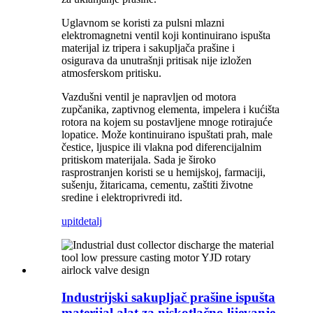
Uglavnom se koristi za pulsni mlazni
elektromagnetni ventil koji kontinuirano ispušta
materijal iz tripera i sakupljača prašine i
osigurava da unutrašnji pritisak nije izložen
atmosferskom pritisku.
Vazdušni ventil je napravljen od motora
zupčanika, zaptivnog elementa, impelera i kućišta
rotora na kojem su postavljene mnoge rotirajuće
lopatice. Može kontinuirano ispuštati prah, male
čestice, ljuspice ili vlakna pod diferencijalnim
pritiskom materijala. Sada je široko
rasprostranjen koristi se u hemijskoj, farmaciji,
sušenju, žitaricama, cementu, zaštiti životne
sredine i elektroprivredi itd.
upit
detalj
Industrijski sakupljač prašine ispušta
materijal alat za niskotlačno lijevanje