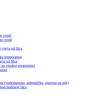
i ventil
i ventil
 vreća od filca
ke temperature
eća od filca
e na visokoj temperaturi
ature
om (vodootporna, antistatička, otporna na ulje)
glom bušenog filca