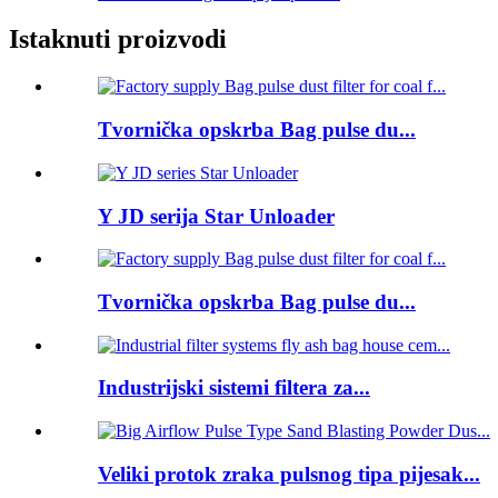
Istaknuti proizvodi
Tvornička opskrba Bag pulse du...
Y JD serija Star Unloader
Tvornička opskrba Bag pulse du...
Industrijski sistemi filtera za...
Veliki protok zraka pulsnog tipa pijesak...