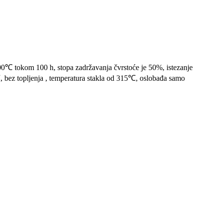
00℃ tokom 100 h, stopa zadržavanja čvrstoće je 50%, istezanje
, bez topljenja , temperatura stakla od 315℃, oslobađa samo