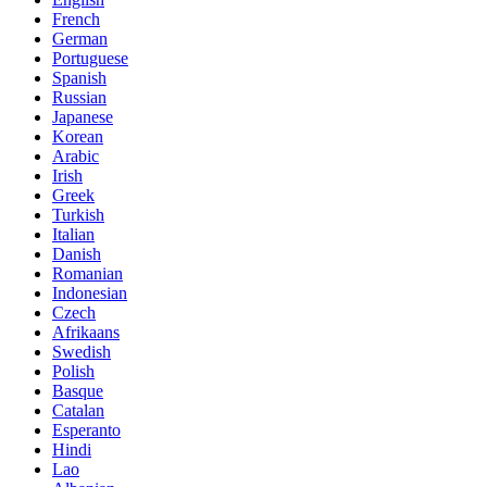
French
German
Portuguese
Spanish
Russian
Japanese
Korean
Arabic
Irish
Greek
Turkish
Italian
Danish
Romanian
Indonesian
Czech
Afrikaans
Swedish
Polish
Basque
Catalan
Esperanto
Hindi
Lao