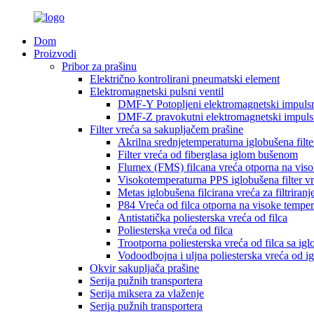
Dom
Proizvodi
Pribor za prašinu
Električno kontrolirani pneumatski element
Elektromagnetski pulsni ventil
DMF-Y Potopljeni elektromagnetski impulsn
DMF-Z pravokutni elektromagnetski impulsn
Filter vreća sa sakupljačem prašine
Akrilna srednjetemperaturna iglobušena filter
Filter vreća od fiberglasa iglom bušenom
Flumex (FMS) filcana vreća otporna na viso
Visokotemperaturna PPS iglobušena filter vr
Metas iglobušena filcirana vreća za filtriranj
P84 Vreća od filca otporna na visoke temper
Antistatička poliesterska vreća od filca
Poliesterska vreća od filca
Trootporna poliesterska vreća od filca sa igl
Vodoodbojna i uljna poliesterska vreća od i
Okvir sakupljača prašine
Serija pužnih transportera
Serija miksera za vlaženje
Serija pužnih transportera