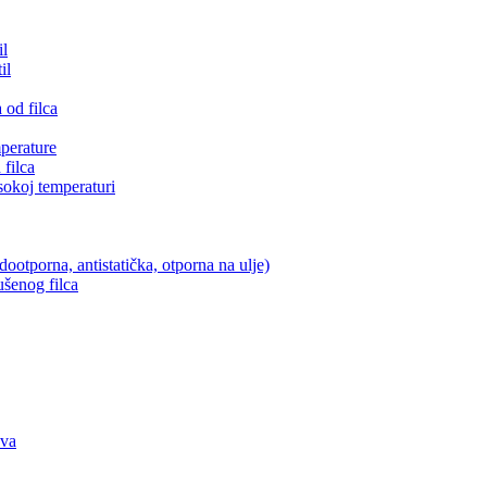
il
il
 od filca
perature
filca
isokoj temperaturi
dootporna, antistatička, otporna na ulje)
ušenog filca
ova