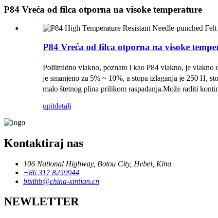
P84 Vreća od filca otporna na visoke temperature
P84 Vreća od filca otporna na visoke tempe
Poliimidno vlakno, poznato i kao P84 vlakno, je vlakno 
je smanjeno za 5% ~ 10%, a stopa izlaganja je 250 H, st
malo štetnog plina prilikom raspadanja.Može raditi kont
upit
detalj
Kontaktiraj nas
106 National Highway, Botou City, Hebei, Kina
+86 317 8259944
btxthb@china-xintian.cn
NEWLETTER