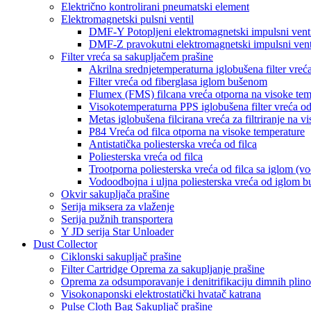
Električno kontrolirani pneumatski element
Elektromagnetski pulsni ventil
DMF-Y Potopljeni elektromagnetski impulsni vent
DMF-Z pravokutni elektromagnetski impulsni vent
Filter vreća sa sakupljačem prašine
Akrilna srednjetemperaturna iglobušena filter vreća
Filter vreća od fiberglasa iglom bušenom
Flumex (FMS) filcana vreća otporna na visoke tem
Visokotemperaturna PPS iglobušena filter vreća od 
Metas iglobušena filcirana vreća za filtriranje na v
P84 Vreća od filca otporna na visoke temperature
Antistatička poliesterska vreća od filca
Poliesterska vreća od filca
Trootporna poliesterska vreća od filca sa iglom (vo
Vodoodbojna i uljna poliesterska vreća od iglom b
Okvir sakupljača prašine
Serija miksera za vlaženje
Serija pužnih transportera
Y JD serija Star Unloader
Dust Collector
Ciklonski sakupljač prašine
Filter Cartridge Oprema za sakupljanje prašine
Oprema za odsumporavanje i denitrifikaciju dimnih plin
Visokonaponski elektrostatički hvatač katrana
Pulse Cloth Bag Sakupljač prašine