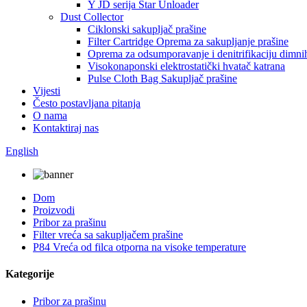
Y JD serija Star Unloader
Dust Collector
Ciklonski sakupljač prašine
Filter Cartridge Oprema za sakupljanje prašine
Oprema za odsumporavanje i denitrifikaciju dimni
Visokonaponski elektrostatički hvatač katrana
Pulse Cloth Bag Sakupljač prašine
Vijesti
Često postavljana pitanja
O nama
Kontaktiraj nas
English
Dom
Proizvodi
Pribor za prašinu
Filter vreća sa sakupljačem prašine
P84 Vreća od filca otporna na visoke temperature
Kategorije
Pribor za prašinu