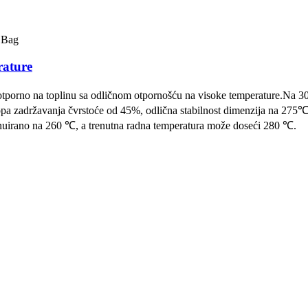
rature
otporno na toplinu sa odličnom otpornošću na visoke temperature.Na 3
opa zadržavanja čvrstoće od 45%, odlična stabilnost dimenzija na 275℃
inuirano na 260 ℃, a trenutna radna temperatura može doseći 280 ℃.