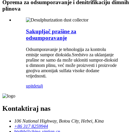
Oprema za odsumporavanje i denitrifikaciju dimnih
plinova
Sakupljač prašine za
odsumporavanje
Odsumporavanje je tehnologija za kontrolu
emisije sumpor dioksida.Sredstvo za uklanjanje
prašine ne samo da može ukloniti sumpor-dioksid
u dimnom plinu, već može proizvesti i proizvode
gnojiva amonijak sulfata visoke dodane
vrijednosti.
upit
detalj
Kontaktiraj nas
106 National Highway, Botou City, Hebei, Kina
+86 317 8259944
btxthb@china-xintian.cn