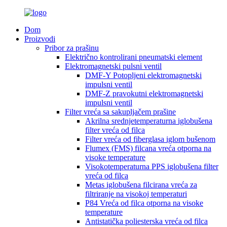
Dom
Proizvodi
Pribor za prašinu
Električno kontrolirani pneumatski element
Elektromagnetski pulsni ventil
DMF-Y Potopljeni elektromagnetski
impulsni ventil
DMF-Z pravokutni elektromagnetski
impulsni ventil
Filter vreća sa sakupljačem prašine
Akrilna srednjetemperaturna iglobušena
filter vreća od filca
Filter vreća od fiberglasa iglom bušenom
Flumex (FMS) filcana vreća otporna na
visoke temperature
Visokotemperaturna PPS iglobušena filter
vreća od filca
Metas iglobušena filcirana vreća za
filtriranje na visokoj temperaturi
P84 Vreća od filca otporna na visoke
temperature
Antistatička poliesterska vreća od filca