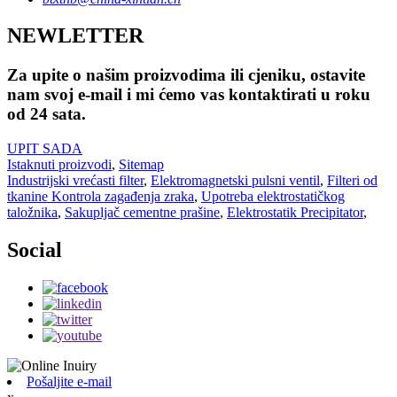
NEWLETTER
Za upite o našim proizvodima ili cjeniku, ostavite
nam svoj e-mail i mi ćemo vas kontaktirati u roku
od 24 sata.
UPIT SADA
Istaknuti proizvodi
,
Sitemap
Industrijski vrećasti filter
,
Elektromagnetski pulsni ventil
,
Filteri od
tkanine Kontrola zagađenja zraka
,
Upotreba elektrostatičkog
taložnika
,
Sakupljač cementne prašine
,
Elektrostatik Precipitator
,
Social
Pošaljite e-mail