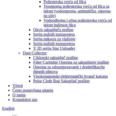
Poliesterska vreća od filca
Trootporna poliesterska vreća od filca sa
iglom (vodootporna, antistatička, otporna
na ulje)
Vodoodbojna i uljna poliesterska vreća od
iglom bušenog filca
Okvir sakupljača prašine
Serija pužnih transportera
Serija miksera za vlaženje
Serija pužnih transportera
Y JD serija Star Unloader
Dust Collector
Ciklonski sakupljač prašine
Filter Cartridge Oprema za sakupljanje prašine
Oprema za odsumporavanje i denitrifikaciju
dimnih plinova
Visokonaponski elektrostatički hvatač katrana
Pulse Cloth Bag Sakupljač prašine
Vijesti
Često postavljana pitanja
O nama
Kontaktiraj nas
English