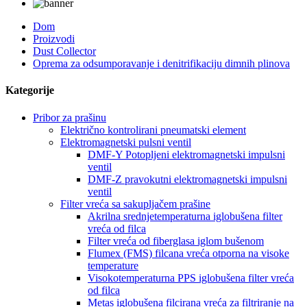
Dom
Proizvodi
Dust Collector
Oprema za odsumporavanje i denitrifikaciju dimnih plinova
Kategorije
Pribor za prašinu
Električno kontrolirani pneumatski element
Elektromagnetski pulsni ventil
DMF-Y Potopljeni elektromagnetski impulsni
ventil
DMF-Z pravokutni elektromagnetski impulsni
ventil
Filter vreća sa sakupljačem prašine
Akrilna srednjetemperaturna iglobušena filter
vreća od filca
Filter vreća od fiberglasa iglom bušenom
Flumex (FMS) filcana vreća otporna na visoke
temperature
Visokotemperaturna PPS iglobušena filter vreća
od filca
Metas iglobušena filcirana vreća za filtriranje na