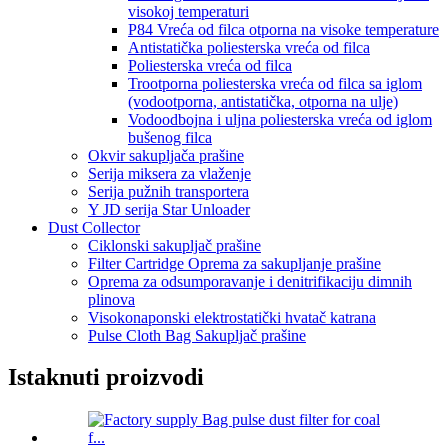
visokoj temperaturi
P84 Vreća od filca otporna na visoke temperature
Antistatička poliesterska vreća od filca
Poliesterska vreća od filca
Trootporna poliesterska vreća od filca sa iglom
(vodootporna, antistatička, otporna na ulje)
Vodoodbojna i uljna poliesterska vreća od iglom
bušenog filca
Okvir sakupljača prašine
Serija miksera za vlaženje
Serija pužnih transportera
Y JD serija Star Unloader
Dust Collector
Ciklonski sakupljač prašine
Filter Cartridge Oprema za sakupljanje prašine
Oprema za odsumporavanje i denitrifikaciju dimnih
plinova
Visokonaponski elektrostatički hvatač katrana
Pulse Cloth Bag Sakupljač prašine
Istaknuti proizvodi