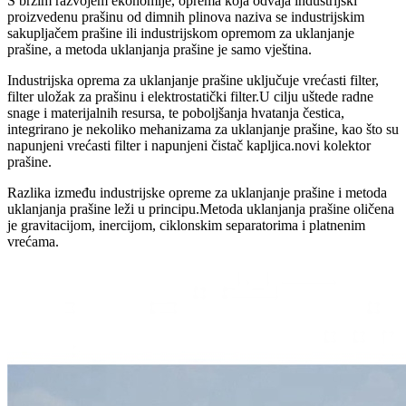
S brzim razvojem ekonomije, oprema koja odvaja industrijski
proizvedenu prašinu od dimnih plinova naziva se industrijskim
sakupljačem prašine ili industrijskom opremom za uklanjanje
prašine, a metoda uklanjanja prašine je samo vještina.
Industrijska oprema za uklanjanje prašine uključuje vrećasti filter,
filter uložak za prašinu i elektrostatički filter.U cilju uštede radne
snage i materijalnih resursa, te poboljšanja hvatanja čestica,
integrirano je nekoliko mehanizama za uklanjanje prašine, kao što su
napunjeni vrećasti filter i napunjeni čistač kapljica.novi kolektor
prašine.
Razlika između industrijske opreme za uklanjanje prašine i metoda
uklanjanja prašine leži u principu.Metoda uklanjanja prašine oličena
je gravitacijom, inercijom, ciklonskim separatorima i platnenim
vrećama.