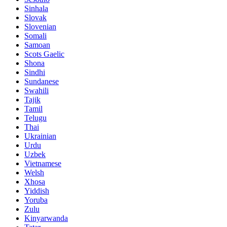
Sinhala
Slovak
Slovenian
Somali
Samoan
Scots Gaelic
Shona
Sindhi
Sundanese
Swahili
Tajik
Tamil
Telugu
Thai
Ukrainian
Urdu
Uzbek
Vietnamese
Welsh
Xhosa
Yiddish
Yoruba
Zulu
Kinyarwanda