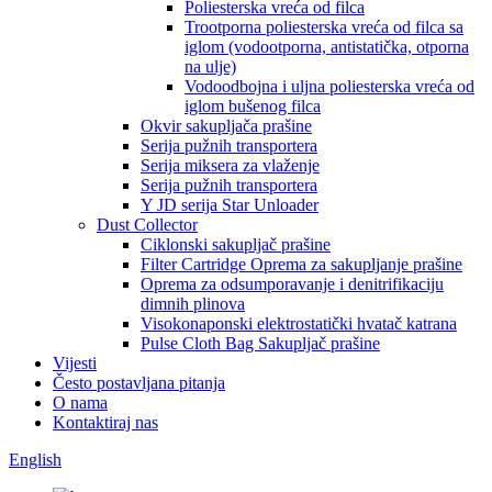
Poliesterska vreća od filca
Trootporna poliesterska vreća od filca sa
iglom (vodootporna, antistatička, otporna
na ulje)
Vodoodbojna i uljna poliesterska vreća od
iglom bušenog filca
Okvir sakupljača prašine
Serija pužnih transportera
Serija miksera za vlaženje
Serija pužnih transportera
Y JD serija Star Unloader
Dust Collector
Ciklonski sakupljač prašine
Filter Cartridge Oprema za sakupljanje prašine
Oprema za odsumporavanje i denitrifikaciju
dimnih plinova
Visokonaponski elektrostatički hvatač katrana
Pulse Cloth Bag Sakupljač prašine
Vijesti
Često postavljana pitanja
O nama
Kontaktiraj nas
English