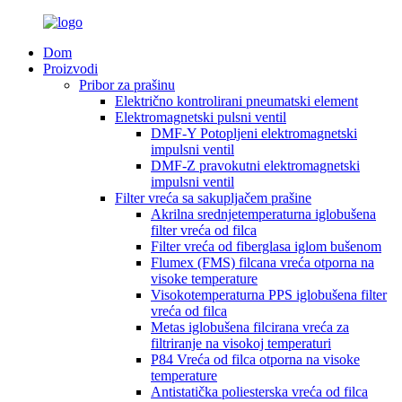
Dom
Proizvodi
Pribor za prašinu
Električno kontrolirani pneumatski element
Elektromagnetski pulsni ventil
DMF-Y Potopljeni elektromagnetski
impulsni ventil
DMF-Z pravokutni elektromagnetski
impulsni ventil
Filter vreća sa sakupljačem prašine
Akrilna srednjetemperaturna iglobušena
filter vreća od filca
Filter vreća od fiberglasa iglom bušenom
Flumex (FMS) filcana vreća otporna na
visoke temperature
Visokotemperaturna PPS iglobušena filter
vreća od filca
Metas iglobušena filcirana vreća za
filtriranje na visokoj temperaturi
P84 Vreća od filca otporna na visoke
temperature
Antistatička poliesterska vreća od filca