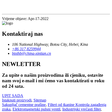
Vrijeme objave: Apr-17-2022
Kontaktiraj nas
106 National Highway, Botou City, Hebei, Kina
+86 317 8259944
btxthb@china-xintian.cn
NEWLETTER
Za upite o našim proizvodima ili cjeniku, ostavite
nam svoj e-mail i mi ćemo vas kontaktirati u roku
od 24 sata.
UPIT SADA
Istaknuti proizvodi
,
Sitemap
Sakupljač cementne prašine
,
Filteri od tkanine Kontrola zagađenja
zraka
,
Elektromagnetski pulsni ventil
,
Industrijski vrećasti filter
,