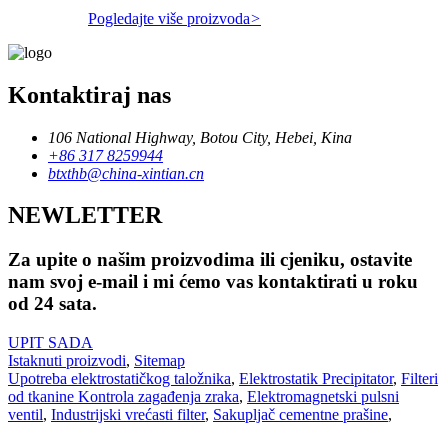
Pogledajte više proizvoda
>
Kontaktiraj nas
106 National Highway, Botou City, Hebei, Kina
+86 317 8259944
btxthb@china-xintian.cn
NEWLETTER
Za upite o našim proizvodima ili cjeniku, ostavite
nam svoj e-mail i mi ćemo vas kontaktirati u roku
od 24 sata.
UPIT SADA
Istaknuti proizvodi
,
Sitemap
Upotreba elektrostatičkog taložnika
,
Elektrostatik Precipitator
,
Filteri
od tkanine Kontrola zagađenja zraka
,
Elektromagnetski pulsni
ventil
,
Industrijski vrećasti filter
,
Sakupljač cementne prašine
,