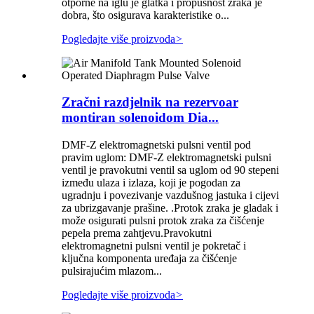
otporne na iglu je glatka i propusnost zraka je
dobra, što osigurava karakteristike o...
Pogledajte više proizvoda
>
Zračni razdjelnik na rezervoar
montiran solenoidom Dia...
DMF-Z elektromagnetski pulsni ventil pod
pravim uglom: DMF-Z elektromagnetski pulsni
ventil je pravokutni ventil sa uglom od 90 stepeni
između ulaza i izlaza, koji je pogodan za
ugradnju i povezivanje vazdušnog jastuka i cijevi
za ubrizgavanje prašine. .Protok zraka je gladak i
može osigurati pulsni protok zraka za čišćenje
pepela prema zahtjevu.Pravokutni
elektromagnetni pulsni ventil je pokretač i
ključna komponenta uređaja za čišćenje
pulsirajućim mlazom...
Pogledajte više proizvoda
>