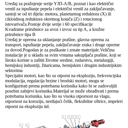
Uređaj za pražnjenje serije YJD-A/B, poznat i kao električni
ventil za ispuštanje pepela i električni ventil za zaključavanje,
sastoji se od tri dijela: motora, planetarnog reduktora (X) ili
cikloidnog reduktora okretnog kotača (Z) i rotacionog
istovarivača.Postoje dvije serije i 60 specifikacije
Kvadratne prirubnice za uvoz i izvoz su tip A, a kružne
prirubnice tipa B
Uređaj je oprema za uklanjanje prašine, glavna oprema za
transport, ispuštanje pepela, zaključavanje zraka i druge opreme
za dovod.Pogodan je za praškaste i zrnate materijale.Veličina
instalacije je u skladu sa svim vrstama sakupljača prašine, koji se
široko koriste u zaštiti životne sredine, rudarstvu, metalurgiji,
hemijskoj industriji, žitaricama, hemijskim i drugim industrijskim
sektorima
Specijalni motori, kao što su otporni na eksploziju, frekvencijska
modulacija, regulacija brzine i brodski motori, mogu se
konfigurirati prema potrebama korisnika kako bi se zadovoljili
posebni zahtjevi korisnika.Materijal se može obrađivati ​​i prema
potrebama korisnika, kao što su visoka otpornost na vlagu,
otpornost na koroziju, nerđajući čelik, fleksibilne oštrice, impeleri
otporni na eksploziju itd.