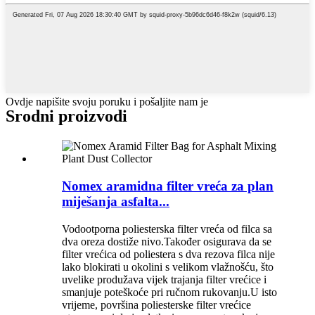
Ovdje napišite svoju poruku i pošaljite nam je
Srodni proizvodi
Nomex aramidna filter vreća za plan
miješanja asfalta...
Vodootporna poliesterska filter vreća od filca sa
dva oreza dostiže nivo.Također osigurava da se
filter vrećica od poliestera s dva rezova filca nije
lako blokirati u okolini s velikom vlažnošću, što
uvelike produžava vijek trajanja filter vrećice i
smanjuje poteškoće pri ručnom rukovanju.U isto
vrijeme, površina poliesterske filter vrećice