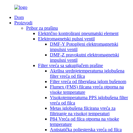
Dom
Proizvodi
Pribor za prašinu
Električno kontrolirani pneumatski element
Elektromagnetski pulsni ventil
DMF-Y Potopljeni elektromagnetski
impulsni ventil
DMF-Z pravokutni elektromagnetski
impulsni ventil
Filter vreća sa sakupljačem prašine
Akrilna srednjetemperaturna iglobušena
filter vreća od filca
Filter vreća od fiberglasa iglom bušenom
Flumex (FMS) filcana vreća otporna na
visoke temperature
Visokotemperaturna PPS iglobušena filter
vreća od filca
Metas iglobušena filcirana vreća za
filtriranje na visokoj temperaturi
P84 Vreća od filca otporna na visoke
temperature
Antistatička poliesterska vreća od filca