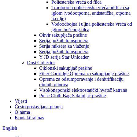
Poliesterska vreća od filca
Trootporna poliesterska vreća od filca sa
iglom (vodootporna, antistatička, otporna
na ulje)
Vodoodbojna i uljna poliesterska vreća od
iglom bušenog filca
Okvir sakupljača prašine
Serija pužnih transportera
Serija miksera za vlaženje
Serija pužnih transportera
Y JD serija Star Unloader
Dust Collector
Ciklonski sakupljač prašine
Filter Cartridge Oprema za sakupljanje prašine
Oprema za odsumporavanje i denitrifikaciju
dimnih plinova
Visokonaponski elektrostatički hvatač katrana
Pulse Cloth Bag Sakupljač prašine
Vijesti
Često postavljana pitanja
O nama
Kontaktiraj nas
English