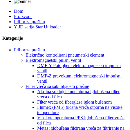
Dom
Proizvodi
Pribor za prašinu
Y JD serija Star Unloader
Kategorije
Pribor za prašinu
Električno kontrolirani pneumatski element
Elektromagnetski pulsni ventil
DMF-Y Potopljeni elektromagnetski impulsni
ventil
DMF-Z pravokutni elektromagnetski impulsni
ventil
Filter vreća sa sakupljačem prašine
Akrilna srednjetemperaturna iglobušena filter
vreća od filca
Filter vreća od fiberglasa iglom bušenom
Flumex (FMS) filcana vreća otporna na visoke
temperature
Visokotemperaturna PPS iglobušena filter vreća
od filca
Metas iglobušena filcirana vreća za filtriranje na