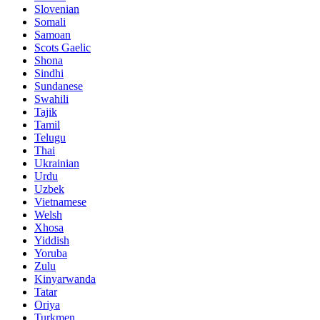
Slovenian
Somali
Samoan
Scots Gaelic
Shona
Sindhi
Sundanese
Swahili
Tajik
Tamil
Telugu
Thai
Ukrainian
Urdu
Uzbek
Vietnamese
Welsh
Xhosa
Yiddish
Yoruba
Zulu
Kinyarwanda
Tatar
Oriya
Turkmen