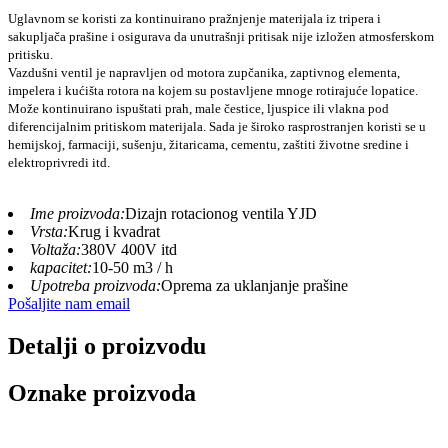
Uglavnom se koristi za kontinuirano pražnjenje materijala iz tripera i
sakupljača prašine i osigurava da unutrašnji pritisak nije izložen atmosferskom
pritisku.
Vazdušni ventil je napravljen od motora zupčanika, zaptivnog elementa,
impelera i kućišta rotora na kojem su postavljene mnoge rotirajuće lopatice.
Može kontinuirano ispuštati prah, male čestice, ljuspice ili vlakna pod
diferencijalnim pritiskom materijala. Sada je široko rasprostranjen koristi se u
hemijskoj, farmaciji, sušenju, žitaricama, cementu, zaštiti životne sredine i
elektroprivredi itd.
Ime proizvoda:
Dizajn rotacionog ventila YJD
Vrsta:
Krug i kvadrat
Voltaža:
380V 400V itd
kapacitet:
10-50 m3 / h
Upotreba proizvoda:
Oprema za uklanjanje prašine
Pošaljite nam email
Detalji o proizvodu
Oznake proizvoda