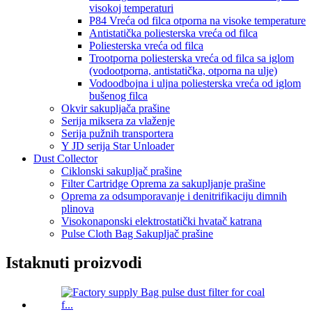
visokoj temperaturi
P84 Vreća od filca otporna na visoke temperature
Antistatička poliesterska vreća od filca
Poliesterska vreća od filca
Trootporna poliesterska vreća od filca sa iglom
(vodootporna, antistatička, otporna na ulje)
Vodoodbojna i uljna poliesterska vreća od iglom
bušenog filca
Okvir sakupljača prašine
Serija miksera za vlaženje
Serija pužnih transportera
Y JD serija Star Unloader
Dust Collector
Ciklonski sakupljač prašine
Filter Cartridge Oprema za sakupljanje prašine
Oprema za odsumporavanje i denitrifikaciju dimnih
plinova
Visokonaponski elektrostatički hvatač katrana
Pulse Cloth Bag Sakupljač prašine
Istaknuti proizvodi