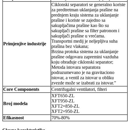
Ciklonski separatori se generalno koriste
za predtretman uklanjanja prašine na
prednjem kraju sistema za uklanjanje
prašine i koriste se zajedno sa
sakupljačima prašine kao što su
sakupljači prašine sa filter patronom i
sakupljači prašine u vrećama.
Transportni medij je neljepljiva suha
Primjenjive industrije
prašina bez vlakana;
Brzina protoka sistema za uklanjanje
prašine odgovara zapremini vazduha
koju obrađuje ciklonski separator;
Metoda istovara separatora
podrazumevano je na gravitaciono
istovar, a ventil za istovar u obliku
zvezde može se izabrati za istovar.”
Core Components
Centrifugalni ventilatori, filteri
XFT650-ZL
XFT950-ZL
Broj modela
XFT2×850-ZL
XFT2×950-ZL
Efikasnost
70%-80%