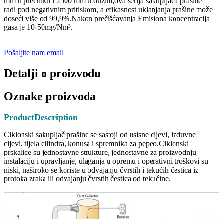
mm u prečniku i 2500 mm u dužini;ova serija sakupljača prašine
radi pod negativnim pritiskom, a efikasnost uklanjanja prašine može
doseći više od 99,9%.Nakon prečišćavanja Emisiona koncentracija
gasa je 10-50mg/Nm³.
Pošaljite nam email
Detalji o proizvodu
Oznake proizvoda
P
roduct
D
escription
Ciklonski sakupljač prašine se sastoji od usisne cijevi, izduvne
cijevi, tijela cilindra, konusa i spremnika za pepeo.Ciklonski
prskalice su jednostavne strukture, jednostavne za proizvodnju,
instalaciju i upravljanje, ulaganja u opremu i operativni troškovi su
niski, naširoko se koriste u odvajanju čvrstih i tekućih čestica iz
protoka zraka ili odvajanju čvrstih čestica od tekućine.