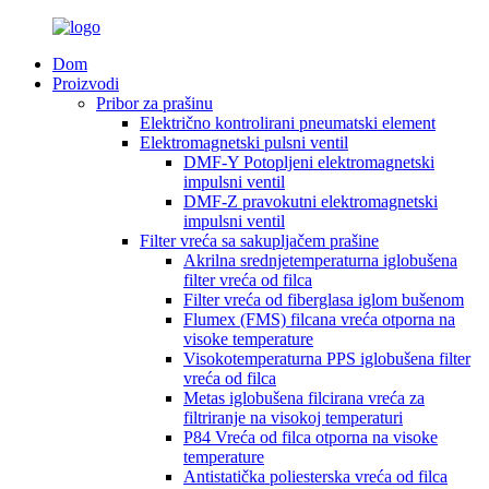
Dom
Proizvodi
Pribor za prašinu
Električno kontrolirani pneumatski element
Elektromagnetski pulsni ventil
DMF-Y Potopljeni elektromagnetski
impulsni ventil
DMF-Z pravokutni elektromagnetski
impulsni ventil
Filter vreća sa sakupljačem prašine
Akrilna srednjetemperaturna iglobušena
filter vreća od filca
Filter vreća od fiberglasa iglom bušenom
Flumex (FMS) filcana vreća otporna na
visoke temperature
Visokotemperaturna PPS iglobušena filter
vreća od filca
Metas iglobušena filcirana vreća za
filtriranje na visokoj temperaturi
P84 Vreća od filca otporna na visoke
temperature
Antistatička poliesterska vreća od filca