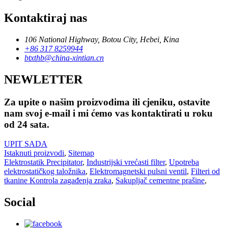
Kontaktiraj nas
106 National Highway, Botou City, Hebei, Kina
+86 317 8259944
btxthb@china-xintian.cn
NEWLETTER
Za upite o našim proizvodima ili cjeniku, ostavite
nam svoj e-mail i mi ćemo vas kontaktirati u roku
od 24 sata.
UPIT SADA
Istaknuti proizvodi
,
Sitemap
Elektrostatik Precipitator
,
Industrijski vrećasti filter
,
Upotreba
elektrostatičkog taložnika
,
Elektromagnetski pulsni ventil
,
Filteri od
tkanine Kontrola zagađenja zraka
,
Sakupljač cementne prašine
,
Social