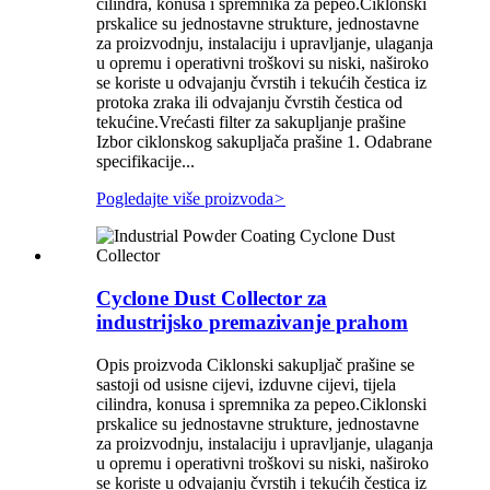
cilindra, konusa i spremnika za pepeo.Ciklonski
prskalice su jednostavne strukture, jednostavne
za proizvodnju, instalaciju i upravljanje, ulaganja
u opremu i operativni troškovi su niski, naširoko
se koriste u odvajanju čvrstih i tekućih čestica iz
protoka zraka ili odvajanju čvrstih čestica od
tekućine.Vrećasti filter za sakupljanje prašine
Izbor ciklonskog sakupljača prašine 1. Odabrane
specifikacije...
Pogledajte više proizvoda
>
Cyclone Dust Collector za
industrijsko premazivanje prahom
Opis proizvoda Ciklonski sakupljač prašine se
sastoji od usisne cijevi, izduvne cijevi, tijela
cilindra, konusa i spremnika za pepeo.Ciklonski
prskalice su jednostavne strukture, jednostavne
za proizvodnju, instalaciju i upravljanje, ulaganja
u opremu i operativni troškovi su niski, naširoko
se koriste u odvajanju čvrstih i tekućih čestica iz