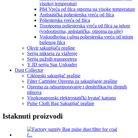
visokoj temperaturi
P84 Vreća od filca otporna na visoke temperature
Antistatička poliesterska vreća od filca
Poliesterska vreća od filca
Trootporna poliesterska vreća od filca sa iglom
(vodootporna, antistatička, otporna na ulje)
Vodoodbojna i uljna poliesterska vreća od iglom
bušenog filca
Okvir sakupljača prašine
Serija miksera za vlaženje
Serija pužnih transportera
Y JD serija Star Unloader
Dust Collector
Ciklonski sakupljač prašine
Filter Cartridge Oprema za sakupljanje prašine
Oprema za odsumporavanje i denitrifikaciju dimnih
plinova
Visokonaponski elektrostatički hvatač katrana
Pulse Cloth Bag Sakupljač prašine
Istaknuti proizvodi