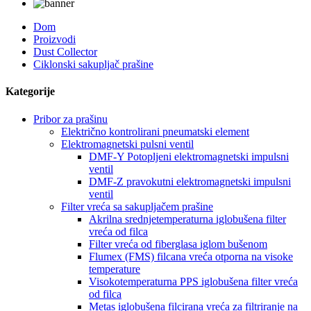
Dom
Proizvodi
Dust Collector
Ciklonski sakupljač prašine
Kategorije
Pribor za prašinu
Električno kontrolirani pneumatski element
Elektromagnetski pulsni ventil
DMF-Y Potopljeni elektromagnetski impulsni
ventil
DMF-Z pravokutni elektromagnetski impulsni
ventil
Filter vreća sa sakupljačem prašine
Akrilna srednjetemperaturna iglobušena filter
vreća od filca
Filter vreća od fiberglasa iglom bušenom
Flumex (FMS) filcana vreća otporna na visoke
temperature
Visokotemperaturna PPS iglobušena filter vreća
od filca
Metas iglobušena filcirana vreća za filtriranje na