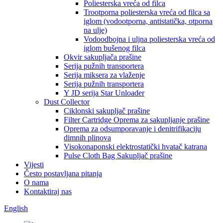
Poliesterska vreća od filca
Trootporna poliesterska vreća od filca sa
iglom (vodootporna, antistatička, otporna
na ulje)
Vodoodbojna i uljna poliesterska vreća od
iglom bušenog filca
Okvir sakupljača prašine
Serija pužnih transportera
Serija miksera za vlaženje
Serija pužnih transportera
Y JD serija Star Unloader
Dust Collector
Ciklonski sakupljač prašine
Filter Cartridge Oprema za sakupljanje prašine
Oprema za odsumporavanje i denitrifikaciju
dimnih plinova
Visokonaponski elektrostatički hvatač katrana
Pulse Cloth Bag Sakupljač prašine
Vijesti
Često postavljana pitanja
O nama
Kontaktiraj nas
English