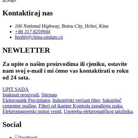
Kontaktiraj nas
106 National Highway, Botou City, Hebei, Kina
+86 317 8259944
btxthb@china-xintian.cn
NEWLETTER
Za upite o našim proizvodima ili cjeniku, ostavite
nam svoj e-mail i mi ćemo vas kontaktirati u roku
od 24 sata.
UPIT SADA
Istaknuti proizvodi
,
Sitemap
Elektrostatik Precipitator
,
Industrijski vrećasti filter
,
Sakupljač
cementne prašine
,
Filteri od tkanine Kontrola zagađenja zraka
,
Elektromagnetski pulsni ventil
,
Upotreba elektrostatičkog taložnika
,
Social