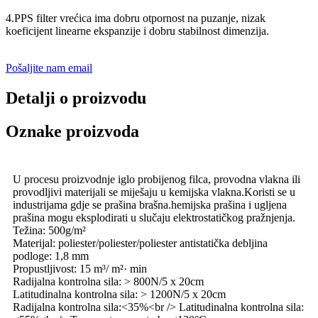
4.PPS filter vrećica ima dobru otpornost na puzanje, nizak
koeficijent linearne ekspanzije i dobru stabilnost dimenzija.
Pošaljite nam email
Detalji o proizvodu
Oznake proizvoda
U procesu proizvodnje iglo probijenog filca, provodna vlakna ili
provodljivi materijali se miješaju u kemijska vlakna.Koristi se u
industrijama gdje se prašina brašna.hemijska prašina i ugljena
prašina mogu eksplodirati u slučaju elektrostatičkog pražnjenja.
Težina: 500g/m²
Materijal: poliester/poliester/poliester antistatička debljina
podloge: 1,8 mm
Propustljivost: 15 m³/ m²· min
Radijalna kontrolna sila: > 800N/5 x 20cm
Latitudinalna kontrolna sila: > 1200N/5 x 20cm
Radijalna kontrolna sila:<35%<br /> Latitudinalna kontrolna sila: