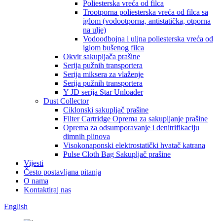
Poliesterska vreća od filca
Trootporna poliesterska vreća od filca sa
iglom (vodootporna, antistatička, otporna
na ulje)
Vodoodbojna i uljna poliesterska vreća od
iglom bušenog filca
Okvir sakupljača prašine
Serija pužnih transportera
Serija miksera za vlaženje
Serija pužnih transportera
Y JD serija Star Unloader
Dust Collector
Ciklonski sakupljač prašine
Filter Cartridge Oprema za sakupljanje prašine
Oprema za odsumporavanje i denitrifikaciju
dimnih plinova
Visokonaponski elektrostatički hvatač katrana
Pulse Cloth Bag Sakupljač prašine
Vijesti
Često postavljana pitanja
O nama
Kontaktiraj nas
English