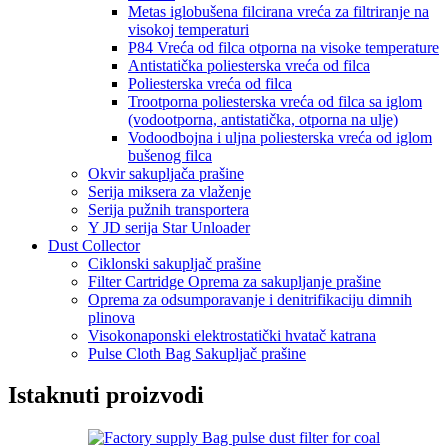
Metas iglobušena filcirana vreća za filtriranje na
visokoj temperaturi
P84 Vreća od filca otporna na visoke temperature
Antistatička poliesterska vreća od filca
Poliesterska vreća od filca
Trootporna poliesterska vreća od filca sa iglom
(vodootporna, antistatička, otporna na ulje)
Vodoodbojna i uljna poliesterska vreća od iglom
bušenog filca
Okvir sakupljača prašine
Serija miksera za vlaženje
Serija pužnih transportera
Y JD serija Star Unloader
Dust Collector
Ciklonski sakupljač prašine
Filter Cartridge Oprema za sakupljanje prašine
Oprema za odsumporavanje i denitrifikaciju dimnih
plinova
Visokonaponski elektrostatički hvatač katrana
Pulse Cloth Bag Sakupljač prašine
Istaknuti proizvodi