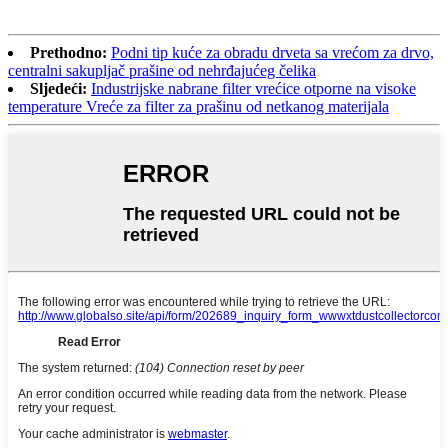
Prethodno:
Podni tip kuće za obradu drveta sa vrećom za drvo,
centralni sakupljač prašine od nehrđajućeg čelika
Sljedeći:
Industrijske nabrane filter vrećice otporne na visoke
temperature Vreće za filter za prašinu od netkanog materijala