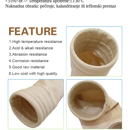
<55%<br /> Temperatura upotrebe:≤130°C
Naknadna obrada: pečenje, kalandriranje ili teflonski premaz