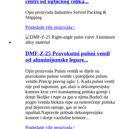
centri od ugljičnog čelika...
Opis proizvoda Industries Served Packing &
Shipping
Pogledajte više proizvoda
>
DMF-Z-25 Pravokutni pulsni ventil
od aluminijumske legure...
Opis proizvoda Pulsni ventili se dijele na
pravokutne pulsne ventile i potopljene pulsne
ventile.Princip pravog ugla: 1. Kada pulsni ventil
nije pod naponom, gas ulazi u dekompresijsku
komoru kroz cevi konstantnog pritiska gornje i
donje školjke i rupe za gas u njima.Budući da
jezgro ventila blokira rupe za rasterećenje pritiska
pod dejstvom opruge, gas se neće
ispuštati.Napravite pritisak dekompresijske
komore i donje vazdušne komore...
Pogledajte više proizvoda
>