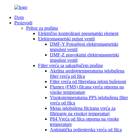
Dom
Proizvodi
Pribor za prašinu
Električno kontrolirani pneumatski element
Elektromagnetski pulsni ventil
DMF-Y Potopljeni elektromagnetski
impulsni ventil
DMF-Z pravokutni elektromagnetski
impulsni ventil
Filter vreća sa sakupljačem prašine
Akrilna srednjetemperaturna iglobušena
filter vreća od filca
Filter vreća od fiberglasa iglom bušenom
Flumex (FMS) filcana vreća otporna na
visoke temperature
Visokotemperaturna PPS iglobušena filter
vreća od filca
Metas iglobušena filcirana vreća za
filtriranje na visokoj temperaturi
P84 Vreća od filca otporna na visoke
temperature
Antistatička poliesterska vreća od filca