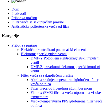
Dom
Proizvodi
Pribor za prašinu
Filter vreća sa sakupljačem prašine
Antistatička poliesterska vreća od filca
Kategorije
Pribor za prašinu
Električno kontrolirani pneumatski element
Elektromagnetski pulsni ventil
DMF-Y Potopljeni elektromagnetski impulsni
ventil
DMF-Z pravokutni elektromagnetski impulsni
ventil
Filter vreća sa sakupljačem prašine
Akrilna srednjetemperaturna iglobušena filter
vreća od filca
Filter vreća od fiberglasa iglom bušenom
Flumex (FMS) filcana vreća otporna na visoke
temperature
Visokotemperaturna PPS iglobušena filter vreća
od filca